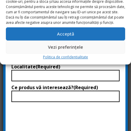
cookie-uri, pentru a stoca și/sau accesa informațiile despre dispozitive.
Nume complet
(Required)
Consimțământul pentru aceste tehnologii ne permite să procesăm date,
cum ar fi comportamentul de navigare sau ID-uri unice pe acest site.
Dacă nu îți dai consimțământul sau îți retragi consimțământul dat poate
avea afecte negative asupra unor anumite funcționalități și funcții.
Număr de telefon
(Required)
Acceptă
ADAUGA LA FAVORITE
Adresă de email
(Required)
Vezi preferințele
DESCRIERE
Politica de confidentialitate
Localitate
(Required)
Controlerul de încălzire prin pardoseală, în combinație cu
actuatoarele, permite controlul încăperilor încălzite și/sau răcite
Ce produs vă interesează?
(Required)
prin încălzire prin pardoseală. Acesta poate fi utilizat și pentru
alte emițătoare care sunt conectate la un colector (manifold). Se
pot utiliza mai multe controlere de încălzire prin pardoseală într-
un sistem, dacă sunt necesare mai multe zone
Dimensiuni: 44.3×48.4×52.2mm
Cod produs: EKWCVATR1V3