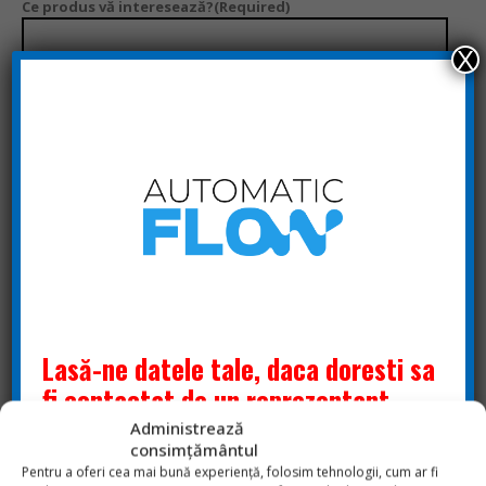
Ce produs vă interesează?
(Required)
X
ADAUGĂ ÎN COȘ
Cere oferta
Lasă-ne datele tale, daca doresti sa
fi contactat de un reprezentant
tehnic!
Administrează
consimțământul
Pentru a oferi cea mai bună experiență, folosim tehnologii, cum ar fi