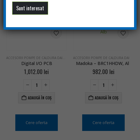
PRODUSE SIMILARE
ACCESORII POMPE DE CALDURA DAIKIN
ACCESORII POMPE DE CALDURA DAIKIN
,
P
Digital I/O PCB
Madoka – BRC1HHDW, Alb
1,012.00
lei
982.00
lei
ADAUGĂ ÎN COȘ
ADAUGĂ ÎN COȘ
Cere oferta
Cere oferta