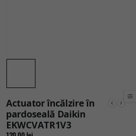
Actuator încălzire în
pardoseală Daikin
EKWCVATR1V3
120.00
lei